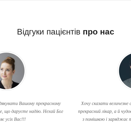
Відгуки пацієнтів
про нас
Хочу сказати величезне спасибі лікарю . . . Це не тільки
прекрасний лікар, а й чудова людина, яка завжди зустрічає
з помішкою і заряджає позитивом у будь-якій ситуації.