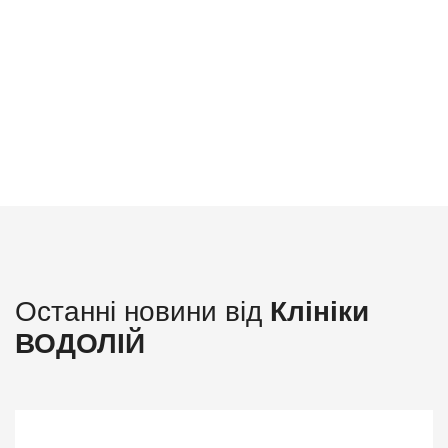
лікую своїх пацієнтів
словом"
- професор Михайло Орос
Останні новини від
Клініки
ВОДОЛІЙ