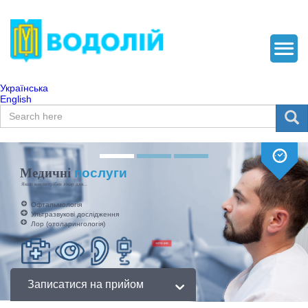
Українська
English
Пошукова форма
Пошук
Медичні
послуги
Якщо вам потрібен лікар для...
Офтальмологія
Ультразвукові дослідження
Лор (отоларингологія)
Записатися на прийом