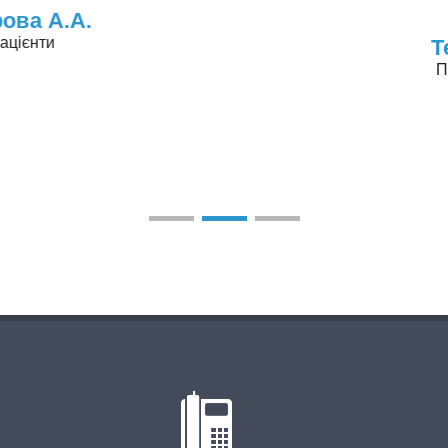
Тест І.І.
Пацієнти